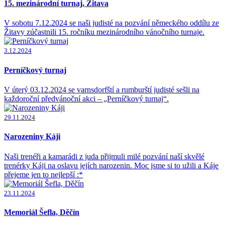
15. mezinárodní turnaj, Žitava
V sobotu 7.12.2024 se naši judisté na pozvání německého oddílu ze
Žitavy zúčastnili 15. ročníku mezinárodního vánočního turnaje.
3.12.2024
Perníčkový turnaj
V úterý 03.12.2024 se varnsdorfští a rumburští judisté sešli na
každoroční předvánoční akci – „Perníčkový turnaj“.
29.11.2024
Narozeniny Káji
Naši trenéři a kamarádi z juda přijmuli milé pozvání naší skvělé
trenérky Káji na oslavu jejích narozenin. Moc jsme si to užili a Káje
přejeme jen to nejlepší :*
23.11.2024
Memoriál Šefla, Děčín