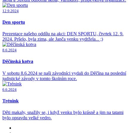
12.9.2024
Den sportu
Prezentace našeho oddílu na akci: DEN SPORTU, čtvrtek 12. 9.
2024. Pršelo, byla zima, ale Janča venku vydržela... ;)
8.6.2024
Děčínská kotva
V sobotu 8.6.2024 se naši závodníci vydali do Děčína na poslední
judistické závody v tomto školním roce.
6.6.2024
Trénink
Děti makaly, snažily se, i když venku bylo krásně a jim na tatami
bylo opravdu velké vedro.