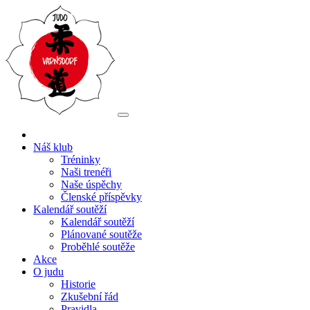
Náš klub
Tréninky
Naši trenéři
Naše úspěchy
Členské příspěvky
Kalendář soutěží
Kalendář soutěží
Plánované soutěže
Proběhlé soutěže
Akce
O judu
Historie
Zkušební řád
Pravidla