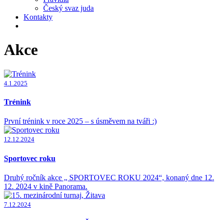
Český svaz juda
Kontakty
Akce
4.1.2025
Trénink
První trénink v roce 2025 – s úsměvem na tváři :)
12.12.2024
Sportovec roku
Druhý ročník akce „ SPORTOVEC ROKU 2024“, konaný dne 12.
12. 2024 v kině Panorama.
7.12.2024