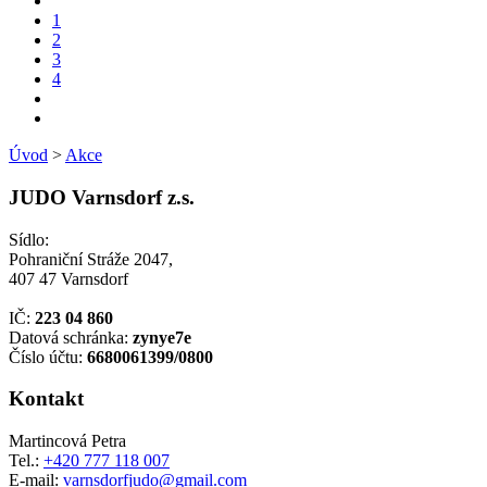
1
2
3
4
Úvod
>
Akce
JUDO Varnsdorf z.s.
Sídlo:
Pohraniční Stráže 2047,
407 47 Varnsdorf
IČ:
223 04 860
Datová schránka:
zynye7e
Číslo účtu:
6680061399/0800
Kontakt
Martincová Petra
Tel.:
+420 777 118 007
E-mail:
varnsdorfjudo@gmail.com