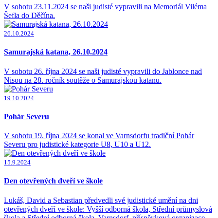
V sobotu 23.11.2024 se naši judisté vypravili na Memoriál Viléma
Šefla do Děčína.
26.10.2024
Samurajská katana, 26.10.2024
V sobotu 26. října 2024 se naši judisté vypravili do Jablonce nad
Nisou na 28. ročník soutěže o Samurajskou katanu.
19.10.2024
Pohár Severu
V sobotu 19. října 2024 se konal ve Varnsdorfu tradiční Pohár
Severu pro judistické kategorie U8, U10 a U12.
15.9.2024
Den otevřených dveří ve škole
Lukáš, David a Sebastian předvedli své judistické umění na dni
otevřených dveří ve škole: Vyšší odborná škola, Střední průmyslová
škola a Střední odborná škola, Varnsdorf, příspěvková organizace.