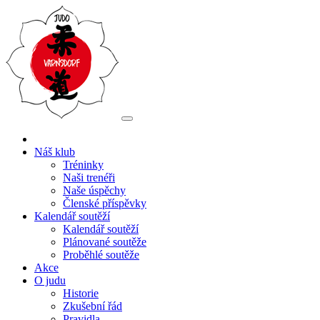
Náš klub
Tréninky
Naši trenéři
Naše úspěchy
Členské příspěvky
Kalendář soutěží
Kalendář soutěží
Plánované soutěže
Proběhlé soutěže
Akce
O judu
Historie
Zkušební řád
Pravidla