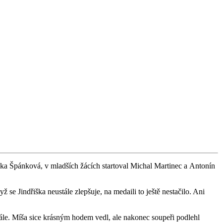
iška Špánková, v mladších žácích startoval Michal Martinec a Antonín
 se Jindřiška neustále zlepšuje, na medaili to ještě nestačilo. Ani
ále. Míša sice krásným hodem vedl, ale nakonec soupeři podlehl