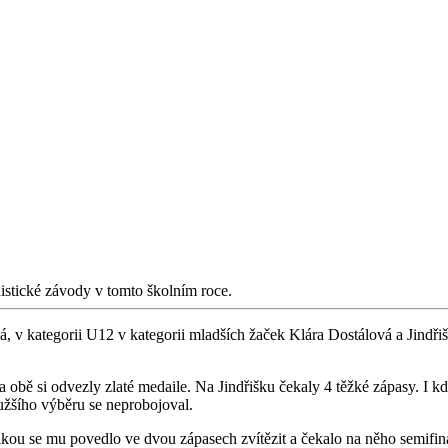
istické závody v tomto školním roce.
á, v kategorii U12 v kategorii mladších žaček Klára Dostálová a Jindř
bě si odvezly zlaté medaile. Na Jindřišku čekaly 4 těžké zápasy. I když
 užšího výběru se neprobojoval.
kou se mu povedlo ve dvou zápasech zvítězit a čekalo na něho semifin