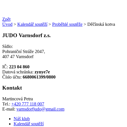
Zpět
Úvod
>
Kalendář soutěží
>
Proběhlé soutěže
> Děčínská kotva
JUDO Varnsdorf z.s.
Sídlo:
Pohraniční Stráže 2047,
407 47 Varnsdorf
IČ:
223 04 860
Datová schránka:
zynye7e
Číslo účtu:
6680061399/0800
Kontakt
Martincová Petra
Tel.:
+420 777 118 007
E-mail:
varnsdorfjudo@gmail.com
Náš klub
Kalendář soutěží