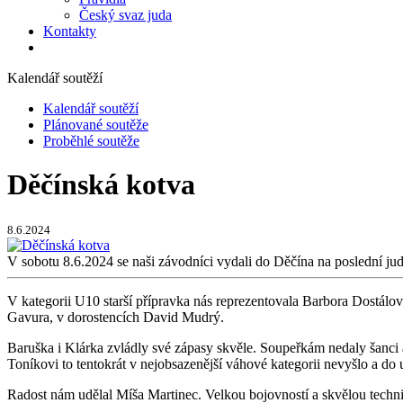
Český svaz juda
Kontakty
Kalendář soutěží
Kalendář soutěží
Plánované soutěže
Proběhlé soutěže
Děčínská kotva
8.6.2024
V sobotu 8.6.2024 se naši závodníci vydali do Děčína na poslední jud
V kategorii U10 starší přípravka nás reprezentovala Barbora Dostálov
Gavura, v dorostencích David Mudrý.
Baruška i Klárka zvládly své zápasy skvěle. Soupeřkám nedaly šanci a o
Toníkovi to tentokrát v nejobsazenější váhové kategorii nevyšlo a do
Radost nám udělal Míša Martinec. Velkou bojovností a skvělou techni