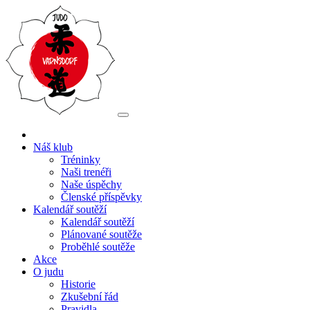
Náš klub
Tréninky
Naši trenéři
Naše úspěchy
Členské příspěvky
Kalendář soutěží
Kalendář soutěží
Plánované soutěže
Proběhlé soutěže
Akce
O judu
Historie
Zkušební řád
Pravidla