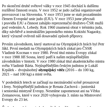
Po skončení druhé světové války v roce 1945 dochází k dalšímu
rozšíření činnosti svazu. V roce 1952 se judo začíná organizovaně
provozovat i na Slovensku. V roce 1953 jsme se stali prozatímním
členem Evropské unie judo (EJU). V roce 1953 jsme převzali
i pravidla EJU a činnost zahájilo reprezentační družstvo ČSR mužů
pod vedením A. Lebedy. Rok 1960 znamená obrat v tréninku juda,
díky návštěvě a instruktážím japonského mistra Kokishi Nagaoky,
který výrazně ovlivnil náš dosavadní způsob přípravy.
Prvním závodníkem, který startoval na Olympijských hrách byl Petr
Jákl. První medaili na Olympijských hrách získal pro ČSSR
Vladimír Kocman v roce 1980. První titul mistra Evropy získal
v roce 1988 Jiří Sosna, který patří k našim nejúspěšnějším
závodníkům v historii. V roce 1980 získal titul akademického mistra
světa Vladimír Bárta. Nejúspěšnějším českým judistou je Lukáš
Krpálek - dvojnásobný
olympijský vítěz
(2016 – do 100 kg,
2021 – nad 100 kg) a mistr světa.
V posledních letech se začínají na mezinárodní scéně prosazovat
i ženy. Nejúspěšnější judistkou je Renata Zachová – juniorská
i seniorská mistryně Evropy. Nesmíme zapomenout ani na Věrku
Zemanovou, které v roce 2020 vybojovala 3. místo na Mistrovství
Evropy do 23 let.