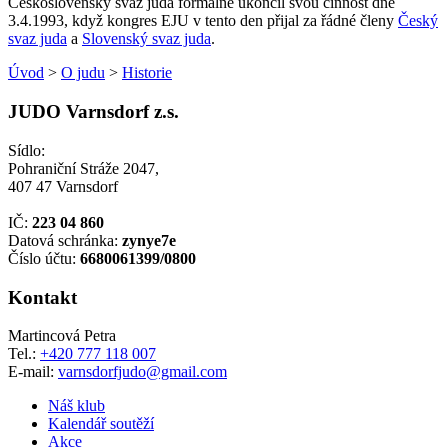
Československý svaz juda formálně ukončil svou činnost dne
3.4.1993, když kongres EJU v tento den přijal za řádné členy
Český
svaz juda
a
Slovenský svaz juda
.
Úvod
>
O judu
>
Historie
JUDO Varnsdorf z.s.
Sídlo:
Pohraniční Stráže 2047,
407 47 Varnsdorf
IČ:
223 04 860
Datová schránka:
zynye7e
Číslo účtu:
6680061399/0800
Kontakt
Martincová Petra
Tel.:
+420 777 118 007
E-mail:
varnsdorfjudo@gmail.com
Náš klub
Kalendář soutěží
Akce