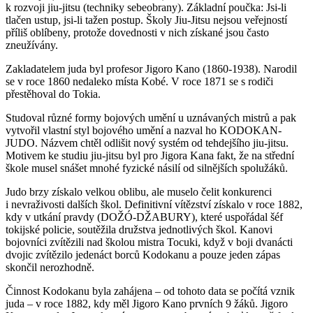
k rozvoji jiu-jitsu (techniky sebeobrany). Základní poučka: Jsi-li
tlačen ustup, jsi-li tažen postup. Školy Jiu-Jitsu nejsou veřejností
příliš oblíbeny, protože dovednosti v nich získané jsou často
zneužívány.
Zakladatelem juda byl profesor Jigoro Kano (1860-1938). Narodil
se v roce 1860 nedaleko místa Kobé. V roce 1871 se s rodiči
přestěhoval do Tokia.
Studoval různé formy bojových umění u uznávaných mistrů a pak
vytvořil vlastní styl bojového umění a nazval ho KODOKAN-
JUDO. Názvem chtěl odlišit nový systém od tehdejšího jiu-jitsu.
Motivem ke studiu jiu-jitsu byl pro Jigora Kana fakt, že na střední
škole musel snášet mnohé fyzické násilí od silnějších spolužáků.
Judo brzy získalo velkou oblibu, ale muselo čelit konkurenci
i nevraživosti dalších škol. Definitivní vítězství získalo v roce 1882,
kdy v utkání pravdy (DOŽÓ-DŽABURY), které uspořádal šéf
tokijské policie, soutěžila družstva jednotlivých škol. Kanovi
bojovníci zvítězili nad školou mistra Tocuki, když v boji dvanácti
dvojic zvítězilo jedenáct borců Kodokanu a pouze jeden zápas
skončil nerozhodně.
Činnost Kodokanu byla zahájena – od tohoto data se počítá vznik
juda – v roce 1882, kdy měl Jigoro Kano prvních 9 žáků. Jigoro