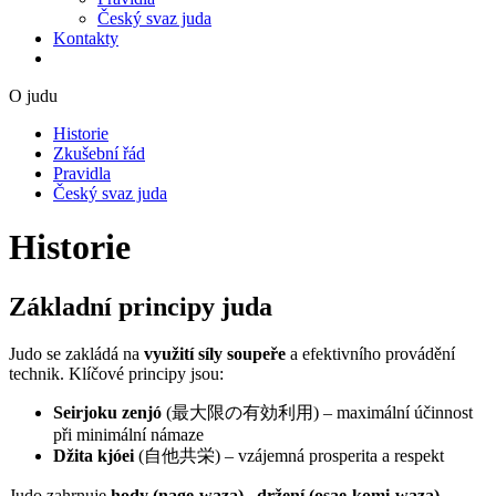
Český svaz juda
Kontakty
O judu
Historie
Zkušební řád
Pravidla
Český svaz juda
Historie
Základní principy juda
Judo se zakládá na
využití síly soupeře
a efektivního provádění
technik. Klíčové principy jsou:
Seirjoku zenjó
(最大限の有効利用) – maximální účinnost
při minimální námaze
Džita kjóei
(自他共栄) – vzájemná prosperita a respekt
Judo zahrnuje
hody (nage-waza)
,
držení (osae-komi-waza)
,