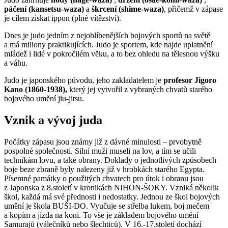
páčení (kansetsu-waza)
a
škrcení (shime-waza)
, přičemž v zápase
je cílem získat ippon (plné vítězství).
Dnes je judo jedním z nejoblíbenějších bojových sportů na světě
a má miliony praktikujících. Judo je sportem, kde najde uplatnění
mládež i lidé v pokročilém věku, a to bez ohledu na tělesnou výšku
a váhu.
Judo je japonského původu, jeho zakladatelem je
profesor Jigoro
Kano (1860-1938),
který jej vytvořil z vybraných chvatů starého
bojového umění jiu-jitsu.
Vznik a vývoj juda
Počátky zápasu jsou známy již z dávné minulosti – prvobytně
pospolné společnosti. Silní muži museli na lov, a tím se učili
technikám lovu, a také obrany. Doklady o jednotlivých způsobech
boje beze zbraně byly nalezeny již v hrobkách starého Egypta.
Písemné památky o použitých chvatech pro útok i obranu jsou
z Japonska z 8.století v kronikách NIHON-ŠOKY. Vzniká několik
škol, každá má své přednosti i nedostatky. Jednou ze škol bojových
umění je škola BUŠI-DO. Vyučuje se střelba lukem, boj mečem
a kopím a jízda na koni. To vše je základem bojového umění
Samurajů (válečníků nebo šlechticů). V 16.-17.století dochází