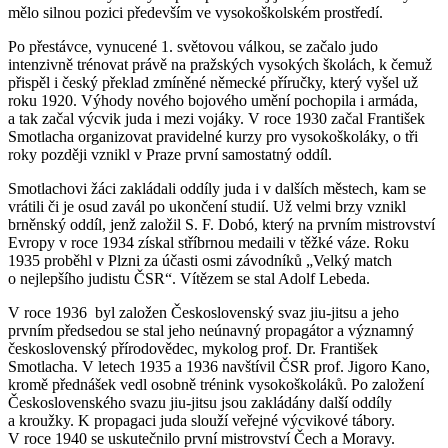
mělo silnou pozici především ve vysokoškolském prostředí.
Po přestávce, vynucené 1. světovou válkou, se začalo judo
intenzivně trénovat právě na pražských vysokých školách, k čemuž
přispěl i český překlad zmíněné německé příručky, který vyšel už
roku 1920. Výhody nového bojového umění pochopila i armáda,
a tak začal výcvik juda i mezi vojáky. V roce 1930 začal František
Smotlacha organizovat pravidelné kurzy pro vysokoškoláky, o tři
roky později vznikl v Praze první samostatný oddíl.
Smotlachovi žáci zakládali oddíly juda i v dalších městech, kam se
vrátili či je osud zavál po ukončení studií. Už velmi brzy vznikl
brněnský oddíl, jenž založil S. F. Dobó, který na prvním mistrovství
Evropy v roce 1934 získal stříbrnou medaili v těžké váze. Roku
1935 proběhl v Plzni za účasti osmi závodníků „Velký match
o nejlepšího judistu ČSR“. Vítězem se stal Adolf Lebeda.
V roce 1936 byl založen Československý svaz jiu-jitsu a jeho
prvním předsedou se stal jeho neúnavný propagátor a významný
československý přírodovědec, mykolog prof. Dr. František
Smotlacha. V letech 1935 a 1936 navštívil ČSR prof. Jigoro Kano,
kromě přednášek vedl osobně trénink vysokoškoláků. Po založení
Československého svazu jiu-jitsu jsou zakládány další oddíly
a kroužky. K propagaci juda slouží veřejné výcvikové tábory.
V roce 1940 se uskutečnilo první mistrovství Čech a Moravy.