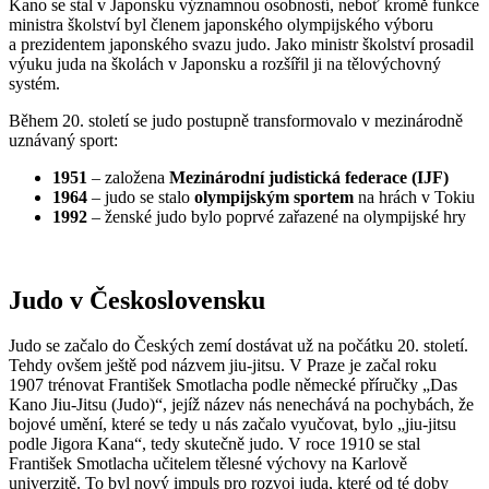
Kano se stal v Japonsku významnou osobností, neboť kromě funkce
ministra školství byl členem japonského olympijského výboru
a prezidentem japonského svazu judo. Jako ministr školství prosadil
výuku juda na školách v Japonsku a rozšířil ji na tělovýchovný
systém.
Během 20. století se judo postupně transformovalo v mezinárodně
uznávaný sport:
1951
– založena
Mezinárodní judistická federace (IJF)
1964
– judo se stalo
olympijským sportem
na hrách v Tokiu
1992
– ženské judo bylo poprvé zařazené na olympijské hry
Judo v Československu
Judo se začalo do Českých zemí dostávat už na počátku 20. století.
Tehdy ovšem ještě pod názvem jiu-jitsu. V Praze je začal roku
1907 trénovat František Smotlacha podle německé příručky „Das
Kano Jiu-Jitsu (Judo)“, jejíž název nás nenechává na pochybách, že
bojové umění, které se tedy u nás začalo vyučovat, bylo „jiu-jitsu
podle Jigora Kana“, tedy skutečně judo. V roce 1910 se stal
František Smotlacha učitelem tělesné výchovy na Karlově
univerzitě. To byl nový impuls pro rozvoj juda, které od té doby