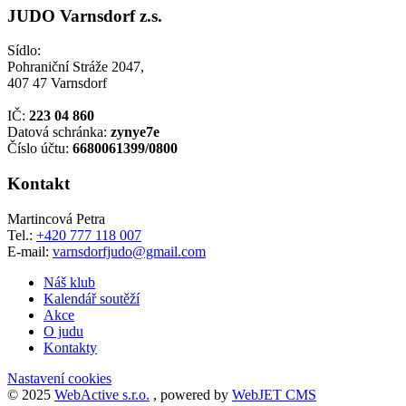
JUDO Varnsdorf z.s.
Sídlo:
Pohraniční Stráže 2047,
407 47 Varnsdorf
IČ:
223 04 860
Datová schránka:
zynye7e
Číslo účtu:
6680061399/0800
Kontakt
Martincová Petra
Tel.:
+420 777 118 007
E-mail:
varnsdorfjudo@gmail.com
Náš klub
Kalendář soutěží
Akce
O judu
Kontakty
Nastavení cookies
© 2025
WebActive s.r.o.
, powered by
WebJET CMS