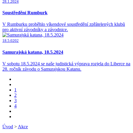
28.1.2024
Soustředění Rumburk
V Rumburku proběhlo víkendové soustředění zpřátelených klubů
pro aktivní závodníky a závodnice.
18.5.0202
Samurajská katana, 18.5.2024
V sobotu 18.5.2024 se naše judistická výprava rozjela do Liberce na
28. ročník závodu o Samurajskou Katanu.
1
2
3
4
Úvod
>
Akce