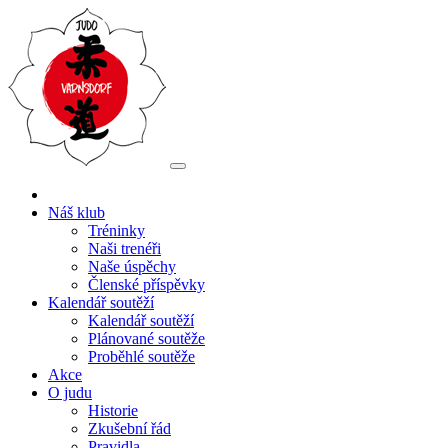
Náš klub
Tréninky
Naši trenéři
Naše úspěchy
Členské příspěvky
Kalendář soutěží
Kalendář soutěží
Plánované soutěže
Proběhlé soutěže
Akce
O judu
Historie
Zkušební řád
Pravidla