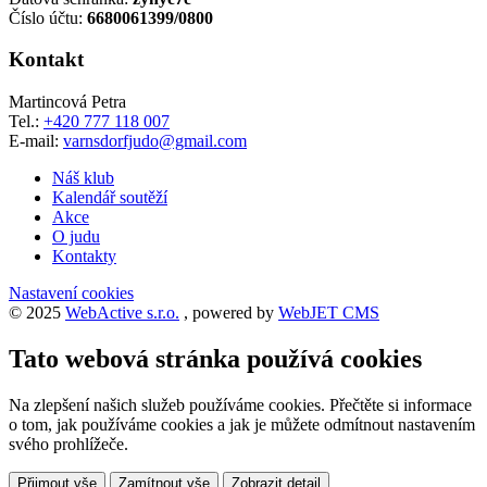
Číslo účtu:
6680061399/0800
Kontakt
Martincová Petra
Tel.:
+420 777 118 007
E-mail:
varnsdorfjudo@gmail.com
Náš klub
Kalendář soutěží
Akce
O judu
Kontakty
Nastavení cookies
© 2025
WebActive s.r.o.
, powered by
WebJET CMS
Tato webová stránka používá cookies
Na zlepšení našich služeb používáme cookies. Přečtěte si informace
o tom, jak používáme cookies a jak je můžete odmítnout nastavením
svého prohlížeče.
Přijmout vše
Zamítnout vše
Zobrazit detail