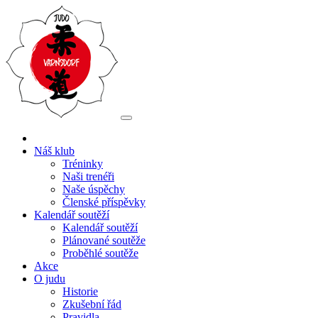
Náš klub
Tréninky
Naši trenéři
Naše úspěchy
Členské příspěvky
Kalendář soutěží
Kalendář soutěží
Plánované soutěže
Proběhlé soutěže
Akce
O judu
Historie
Zkušební řád
Pravidla