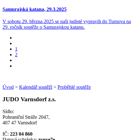
Samurajská katana, 29.3.2025
V sobotu 29. března 2025 se naši judisté vypravili do Turnova na
29. ročník soutěže o Samurajskou katanu.
1
2
Úvod
>
Kalendář soutěží
>
Proběhlé soutěže
JUDO Varnsdorf z.s.
Sídlo:
Pohraniční Stráže 2047,
407 47 Varnsdorf
IČ:
223 04 860
Datová schránka:
zynye7e