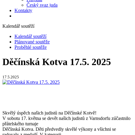
Český svaz juda
Kontakty
Kalendář soutěží
Kalendář soutěží
Plánované soutěže
Proběhlé soutěže
Děčínská Kotva 17.5. 2025
17.5.2025
Skvělý úspěch našich judistů na Děčínské Kotvě!
V sobotu 17. května se devět našich judistů z Varnsdorfu zúčastnilo
přátelského turnaje
Děčínská Kotva. Děti předvedly skvělé výkony a všichni se
radovaly z medailí. V kategorii