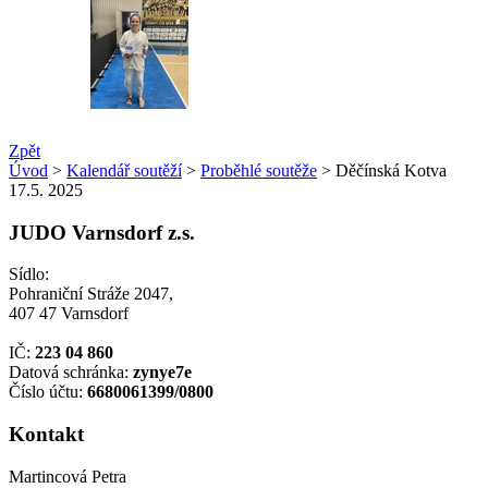
Zpět
Úvod
>
Kalendář soutěží
>
Proběhlé soutěže
> Děčínská Kotva
17.5. 2025
JUDO Varnsdorf z.s.
Sídlo:
Pohraniční Stráže 2047,
407 47 Varnsdorf
IČ:
223 04 860
Datová schránka:
zynye7e
Číslo účtu:
6680061399/0800
Kontakt
Martincová Petra