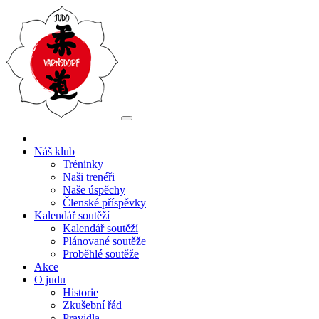
Náš klub
Tréninky
Naši trenéři
Naše úspěchy
Členské příspěvky
Kalendář soutěží
Kalendář soutěží
Plánované soutěže
Proběhlé soutěže
Akce
O judu
Historie
Zkušební řád
Pravidla