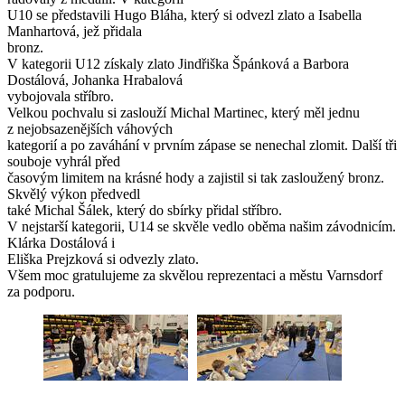
U10 se představili Hugo Bláha, který si odvezl zlato a Isabella
Manhartová, jež přidala
bronz.
V kategorii U12 získaly zlato Jindřiška Špánková a Barbora
Dostálová, Johanka Hrabalová
vybojovala stříbro.
Velkou pochvalu si zaslouží Michal Martinec, který měl jednu
z nejobsazenějších váhových
kategorií a po zaváhání v prvním zápase se nenechal zlomit. Další tři
souboje vyhrál před
časovým limitem na krásné hody a zajistil si tak zasloužený bronz.
Skvělý výkon předvedl
také Michal Šálek, který do sbírky přidal stříbro.
V nejstarší kategorii, U14 se skvěle vedlo oběma našim závodnicím.
Klárka Dostálová i
Eliška Prejzková si odvezly zlato.
Všem moc gratulujeme za skvělou reprezentaci a městu Varnsdorf
za podporu.